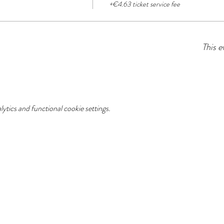
+€4.63 ticket service fee
This e
tics and functional cookie settings.