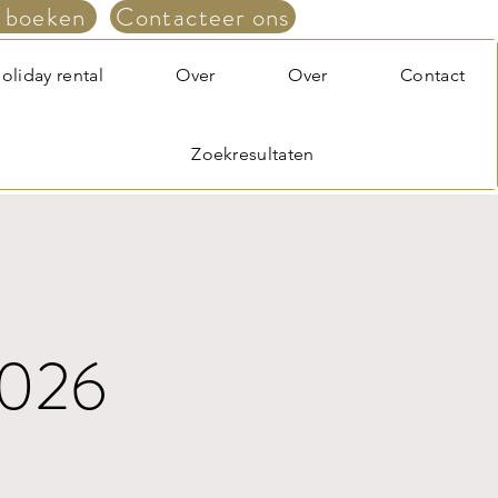
 boeken
Contacteer ons
oliday rental
Over
Over
Contact
Zoekresultaten
026