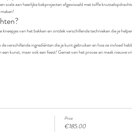
n scala aan heerlijke bakprojecten afgewisseld met toffe knutselopdrachten
r maken!
chten?
jne kneepjes van het bakken en ontdek verschillende technieken die je helpe
 in de verschillende ingrediënten die je kunt gebruiken en hoe ze invloed heb
een een kunst, maar ook een feest! Geniet van het proces en maak nieuwe vr
Price
€185.00