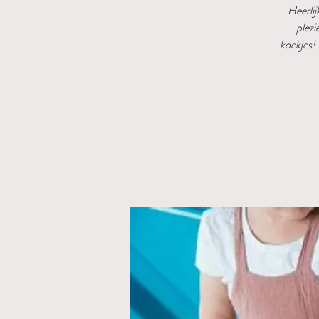
Heerli
plezi
koekjes! 