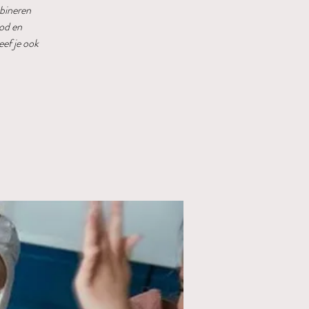
bineren
ood en
eef je ook