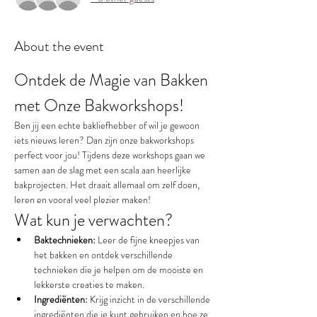
About the event
Ontdek de Magie van Bakken 
met Onze Bakworkshops!
Ben jij een echte bakliefhebber of wil je gewoon 
iets nieuws leren? Dan zijn onze bakworkshops 
perfect voor jou! Tijdens deze workshops gaan we 
samen aan de slag met een scala aan heerlijke 
bakprojecten. Het draait allemaal om zelf doen, 
leren en vooral veel plezier maken!
Wat kun je verwachten?
Baktechnieken:
 Leer de fijne kneepjes van 
het bakken en ontdek verschillende 
technieken die je helpen om de mooiste en 
lekkerste creaties te maken.
Ingrediënten:
 Krijg inzicht in de verschillende 
ingrediënten die je kunt gebruiken en hoe ze 