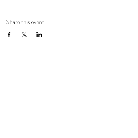
Share this event
Loft Madeleine
Locatie mét karakter.
Be our guest!
Boek Loft Madeleine
Vraag vrijblijvend meer info
Socials
Instagram