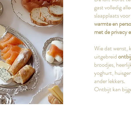
gast volledig al
slaapplaats voo
warmte en perso
met de privacy e
Wie dat wenst, k
uitgebreid
ontbij
broodjes, heerlij
yoghurt, huisge
ander lekkers.
Ontbijt kan bij