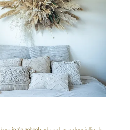
elkens
in z’n geheel
verhuurd, waardoor jullie als