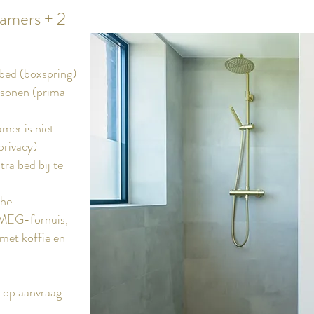
kamers + 2
bed (boxspring)
rsonen (prima
amer is niet
privacy)
ra bed bij te
che
SMEG-fornuis,
met koffie en
n op aanvraag