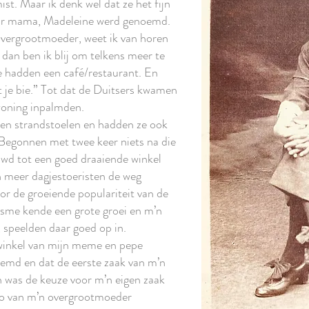
t. Maar ik denk wel dat ze het fijn
aar mama, Madeleine werd genoemd.
vergrootmoeder, weet ik van horen
 dan ben ik blij om telkens meer te
Ze hadden een café/restaurant. En
t je bie.” Tot dat de Duitsers kwamen
woning inpalmden.
 en strandstoelen en hadden ze ook
 Begonnen met twee keer niets na die
wd tot een goed draaiende winkel
n meer dagjestoeristen de weg
or de groeiende populariteit van de
risme kende een grote groei en m’n
speelden daar goed op in.
dwinkel van mijn meme en pepe
emd en dat de eerste zaak van m’n
n was de keuze voor m’n eigen zaak
oto van m’n overgrootmoeder