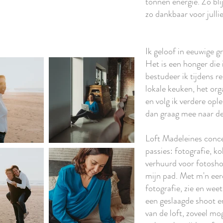
tonnen energie. Zó blij
zo dankbaar voor julli
Ik geloof in eeuwige gr
Het is een honger die 
bestudeer ik tijdens re
lokale keuken, het or
en volg ik verdere opl
dan graag mee naar de
Loft Madeleines conce
passies: fotografie, k
verhuurd voor fotosho
mijn pad. Met m'n eer
fotografie, zie en weet
een geslaagde shoot en 
van de loft, zoveel moge