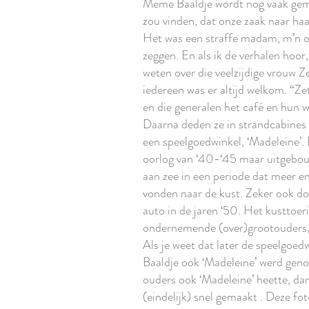
Meme Baaldje wordt nog vaak gemis
zou vinden, dat onze zaak naar h
Het was een straffe madam, m’n o
zeggen. En als ik de verhalen hoor,
weten over die veelzijdige vrouw 
iedereen was er altijd welkom. “Ze
en die generalen het café en hun 
Daarna deden ze in strandcabines
een speelgoedwinkel, ‘Madeleine’.
oorlog van ‘40-‘45 maar uitgebou
aan zee in een periode dat meer e
vonden naar de kust. Zeker ook do
auto in de jaren ‘50. Het kusttoe
ondernemende (over)grootouders, 
Als je weet dat later de speelgoe
Baaldje ook ‘Madeleine’ werd geno
ouders ook ‘Madeleine’ heette, da
(eindelijk) snel gemaakt . Deze f