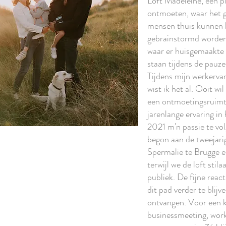
Loft Madeleine, een p
ontmoeten, waar het g
mensen thuis kunnen 
gebrainstormd worden, 
waar er huisgemaakte 
staan tijdens de pauzes
Tijdens mijn werkervar
wist ik het al. Ooit wil
een ontmoetingsruimte
jarenlange ervaring in
2021 m'n passie te vol
begon aan de tweejarig
Spermalie te Brugge en
terwijl we de loft sti
publiek. De fijne reac
dit pad verder te bli
ontvangen. Voor een k
businessmeeting, work