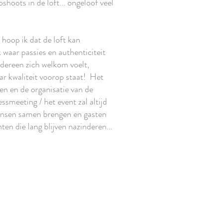
shoots in de loft... ongeloof veel
hoop ik dat de loft kan
k waar passies en authenticiteit
ereen zich welkom voelt,
aar kwaliteit voorop staat! Het
en en de organisatie van de
ssmeeting / het event zal altijd
 Mensen samen brengen en gasten
en die lang blijven nazinderen...