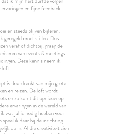
 dat ik mijn hart durfde volgen,
e ervaringen en fijne feedback.
oei en steeds blijven bijleren.
ik geregeld moet stillen. Dus
izen veraf of dichtbij, graag de
ganiseren van events & meetings
eidingen. Deze kennis neem ik
 loft.
pt is doordrenkt van mijn grote
oken en reizen. De loft wordt
ots en zo komt dit opnieuw op
dere ervaringen in de wereld van
 ik wat jullie nodig hebben voor
speel ik daar bij de inrichting
lijk op in. Al die creativiteit zien