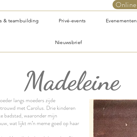
Online
s & teambuilding
Privé-events
Evenementen
Nieuwsbrief
Madeleine
oeder langs moeders zijde
etrouwd met Carolus. Drie kinderen
jke badstad, waaronder mijn
auw, wat lijkt m’n meme goed op haar