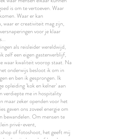
lek waar mensen elkaar kunnen
oed is om te vertoeven. Waar
komen. Waar er kan
waar er creativiteit mag zijn,
versnaperingen voor je klaar
...
ingen als reisleider wereldwijd,
 ik zelf een eigen gastenverblijf,
 waar kwaliteit voorop staat. Na
 het onderwijs besloot ik om in
gen en ben ik gesprongen. Ik
e opleiding 'kok en kelner' aan
 verdiepte me in hospitality
laan maar zeker openden voor het
ties gaven ons zoveel energie om
jven bewandelen. Om mensen te
lein privé-event,
shop of fotoshoot, het geeft mij