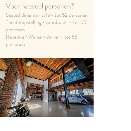
Voor hoeveel personen?
Seated diner aan tafel- tot 52 personen
Theateropstelling / voordracht - tot 65
personen
Receptie / Walking dinner - tot 85
personen