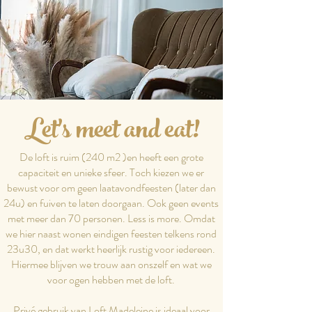
Let's meet and eat!
De loft is ruim (240 m2 )en heeft een grote
capaciteit en unieke sfeer. Toch kiezen we er
bewust voor om geen laatavondfeesten (later dan
24u) en fuiven te laten doorgaan. Ook geen events
met meer dan 70 personen. Less is more. Omdat
we hier naast wonen eindigen feesten telkens rond
23u30, en dat werkt heerlijk rustig voor iedereen.
Hiermee blijven we trouw aan onszelf en wat we
voor ogen hebben met de loft.
Privé gebruik van Loft Madeleine is ideaal voor