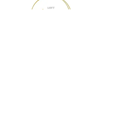
Loft Madeleine
Pittemstraat 99
8760 Tielt (Meulebeke)
+32 497 45 83 80
info@loftmadeleine.be
www.loftmadeleine.be
BTW BE0767.917.326