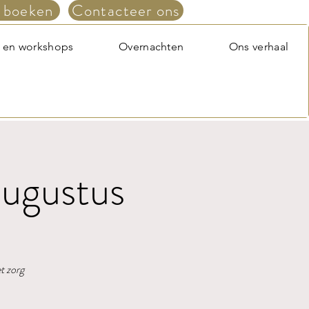
 boeken
Contacteer ons
 en workshops
Overnachten
Ons verhaal
augustus
t zorg