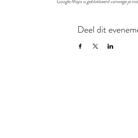
Google Maps is geblokkeerd vanwege je inste
Deel dit evenem
Be our guest!