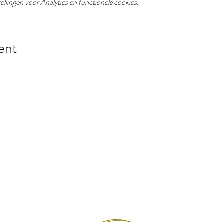
llingen voor Analytics en functionele cookies.
ent
Loft Madeleine
Locatie mét karakter.