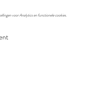
llingen voor Analytics en functionele cookies.
ent
Loft Madeleine
Locatie mét karakter.