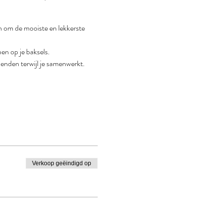
n om de mooiste en lekkerste 
ben op je baksels.
ienden terwijl je samenwerkt.
Verkoop geëindigd op