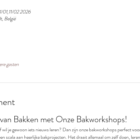
1/01,11/02 2026
t, België
ere gasten
ment
van Bakken met Onze Bakworkshops!
of wil je gewoon iets nieuws leren? Dan zijn onze bakworkshops perfect voo
n scala aan heerlijke bakprojecten. Het draait allemaal om zelf doen, leren