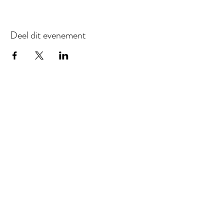
Deel dit evenement
Loft Madeleine
Locatie mét karakter.
Be our guest!
Boek Loft Madeleine
Vraag vrijblijvend meer info
Socials
Instagram