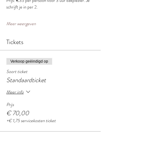
Prijs: €35 per persoon voor 3 uur bakplezier. Je 
schrijft je in per 2.
Meer weergeven
Tickets
Verkoop geëindigd op
Soort ticket
Standaardticket
Meer info
Prijs
€ 70,00
+€ 1,75 servicekosten ticket