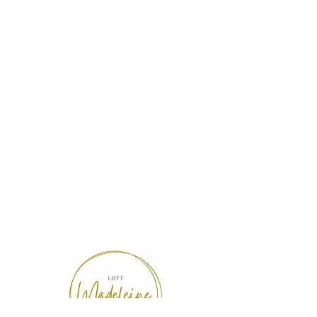
Locatie mét karakter.
Be our guest!
Boek Loft Madeleine
Vraag vrijblijvend meer info
Socials
Instagram
Facebook