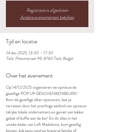
Registratie is afgesloten
Andere evenementen bekijken
Tijd en locatie
14 dec 2025, 13:00 – 17:30
Tielt, Pittemstraat 99, 8760 Tielt, België
Over het evenement
Op 14/12/2025 organiseren we opnieuw de 
gezellige POP UP GESCHENKENBEURS! 
Kom de gezellige sfeer opsnuiven, laat je 
verrassen door het prachtige aanbod van opnieuw 
talrijke lokale ondernemers en geniet van lekker 
gebak of koffie aan de bar! En dit alles in het 
unieke kader van Loft Madeleine, kom gezellig 
binnen, kijk eens rond en breng je familie of 