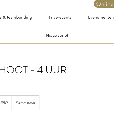
Online
s & teambuilding
Privé-events
Evenementen
Nieuwsbrief
HOOT - 4 UUR
 350
Pittemstraat