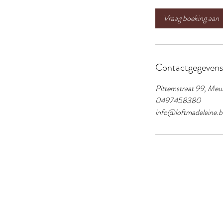
u
r
Vraag boeking aan
Contactgegevens
Pittemstraat 99, Meul
0497458380
info@loftmadeleine.b