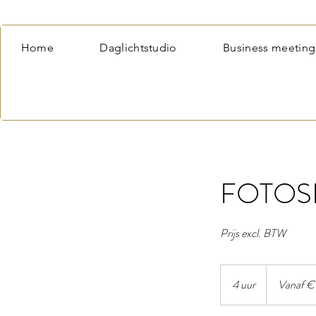
Home
Daglichtstudio
Business meeting
FOTOS
Prijs excl. BTW
Vanaf
350
4 uur
4
Vanaf €
euro
u