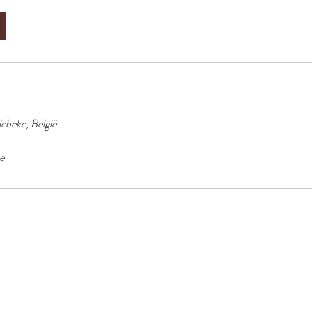
ebeke, België
e
Loft Madeleine